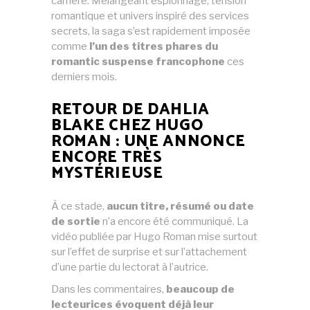
carrière. Mélangeant espionnage, tension
romantique et univers inspiré des services
secrets, la saga s’est rapidement imposée
comme
l’un des titres phares du
romantic suspense francophone
ces
derniers mois.
RETOUR DE DAHLIA
BLAKE CHEZ HUGO
ROMAN : UNE ANNONCE
ENCORE TRÈS
MYSTÉRIEUSE
À ce stade,
aucun titre, résumé ou date
de sortie
n’a encore été communiqué. La
vidéo publiée par Hugo Roman mise surtout
sur l’effet de surprise et sur l’attachement
d’une partie du lectorat à l’autrice.
Dans les commentaires,
beaucoup de
lecteurices évoquent déjà leur