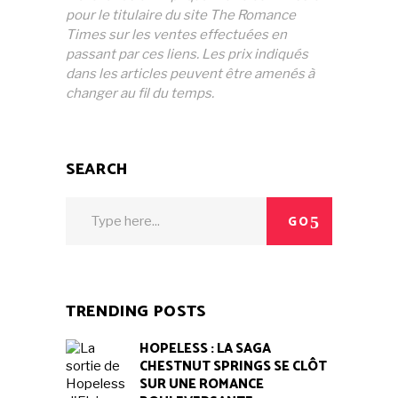
pour le titulaire du site The Romance
Times sur les ventes effectuées en
passant par ces liens. Les prix indiqués
dans les articles peuvent être amenés à
changer au fil du temps.
SEARCH
Search
GO
for:
TRENDING POSTS
HOPELESS : LA SAGA
CHESTNUT SPRINGS SE CLÔT
SUR UNE ROMANCE