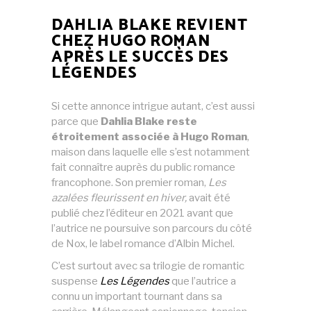
DAHLIA BLAKE REVIENT
CHEZ HUGO ROMAN
APRÈS LE SUCCÈS DES
LÉGENDES
Si cette annonce intrigue autant, c’est aussi
parce que
Dahlia Blake reste
étroitement associée à Hugo Roman
,
maison dans laquelle elle s’est notamment
fait connaître auprès du public romance
francophone. Son premier roman,
Les
azalées fleurissent en hiver,
avait été
publié chez l’éditeur en 2021 avant que
l’autrice ne poursuive son parcours du côté
de Nox, le label romance d’Albin Michel.
C’est surtout avec sa trilogie de romantic
suspense
Les Légendes
que l’autrice a
connu un important tournant dans sa